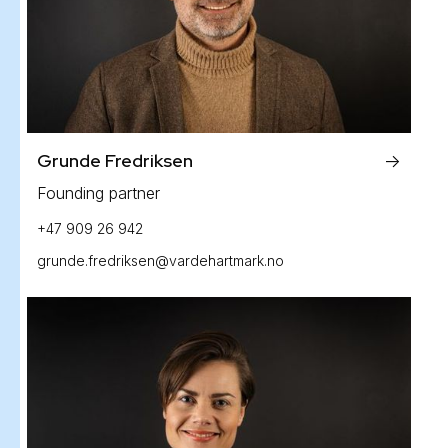
Grunde Fredriksen
->
Founding partner
+47 909 26 942
grunde.fredriksen@vardehartmark.no