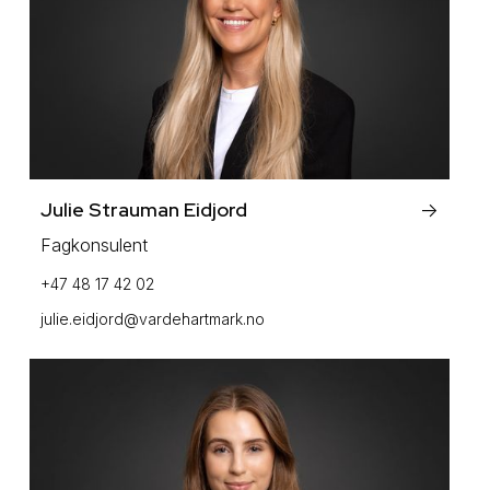
Julie Strauman Eidjord
->
Fagkonsulent
+47 48 17 42 02
julie.eidjord@vardehartmark.no