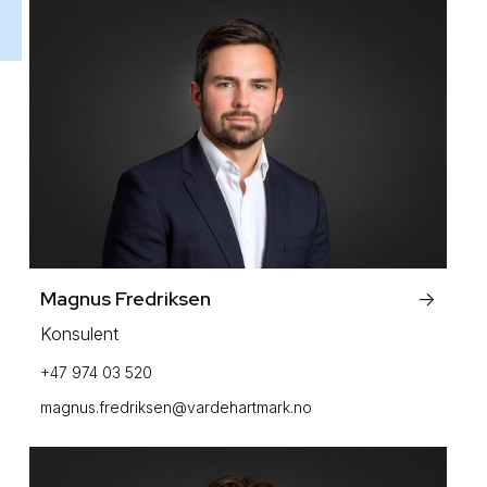
Magnus Fredriksen
->
Konsulent
+47 974 03 520
magnus.fredriksen@vardehartmark.no