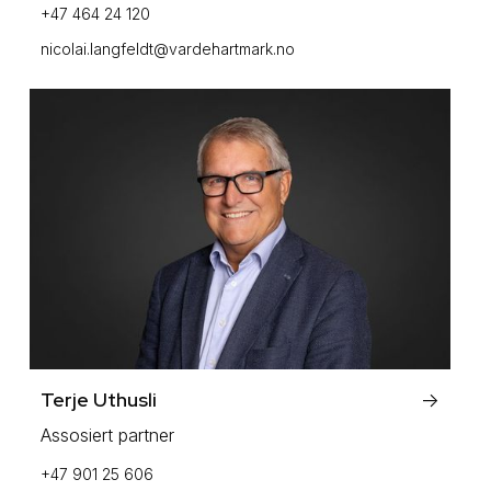
+47 464 24 120
nicolai.langfeldt@vardehartmark.no
Terje Uthusli
->
Assosiert partner
+47 901 25 606