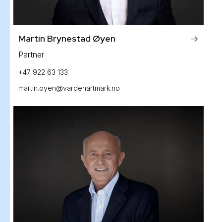
Martin Brynestad Øyen
->
Partner
+47 922 63 133
martin.oyen@vardehartmark.no