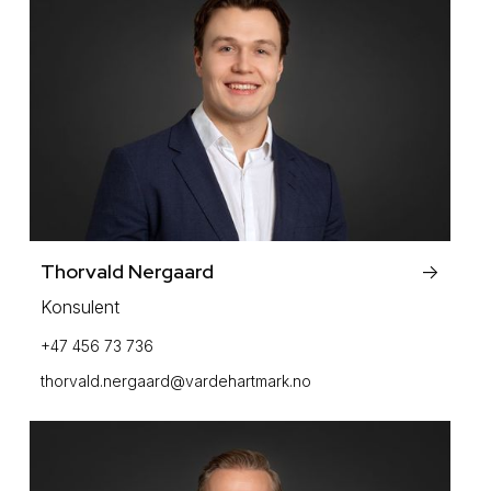
Thorvald Nergaard
->
Konsulent
+47 456 73 736
thorvald.nergaard@vardehartmark.no