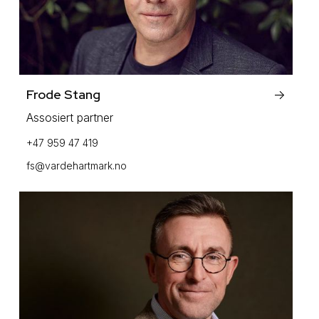
Frode Stang
->
Assosiert partner
+47 959 47 419
fs@vardehartmark.no