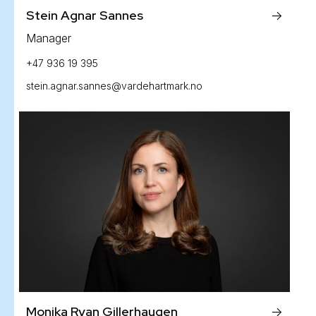
Stein Agnar Sannes
->
Manager
+47 936 19 395
stein.agnar.sannes@vardehartmark.no
Monika Ryan Gillerhaugen
->