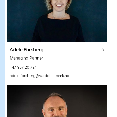
Adele Forsberg
->
Managing Partner
+47 957 20 724
adele.forsberg@vardehartmark.no