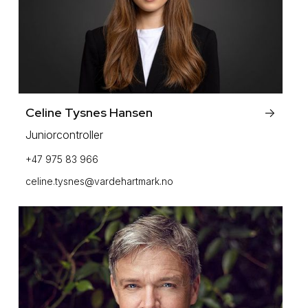
Celine Tysnes Hansen
->
Juniorcontroller
+47 975 83 966
celine.tysnes@vardehartmark.no