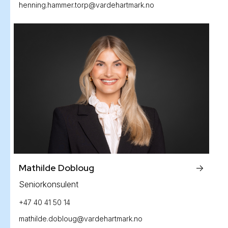
henning.hammer.torp@vardehartmark.no
Mathilde Dobloug
->
Seniorkonsulent
+47 40 41 50 14
mathilde.dobloug@vardehartmark.no