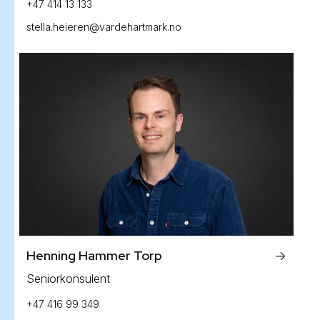
+47 414 13 133
stella.heieren@vardehartmark.no
Henning Hammer Torp
->
Seniorkonsulent
+47 416 99 349