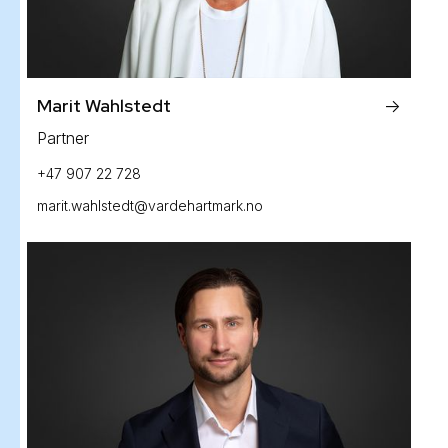
Marit Wahlstedt
->
Partner
+47 907 22 728
marit.wahlstedt@vardehartmark.no