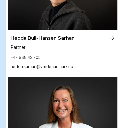
Hedda Bull-Hansen Sarhan
->
Partner
+47 988 42 705
hedda.sarhan@vardehartmark.no