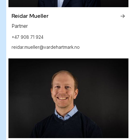
Reidar Mueller
->
Partner
+47 908 71 924
reidar.mueller@vardehartmark.no