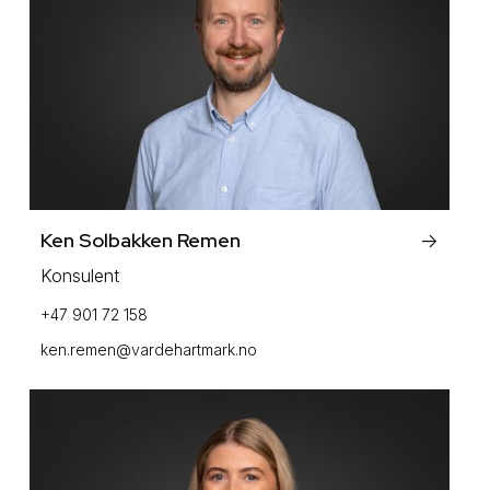
Ken Solbakken Remen
->
Konsulent
+47 901 72 158
ken.remen@vardehartmark.no