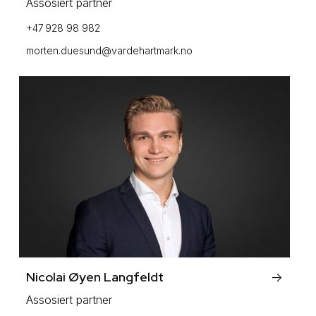
Assosiert partner
+47 928 98 982
morten.duesund@vardehartmark.no
Nicolai Øyen Langfeldt
->
Assosiert partner