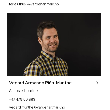
terje.uthusli@vardehartmark.no
Vegard Armando Piña-Munthe
->
Assosiert partner
+47 478 60 883
vegard.munthe@vardehartmark.no