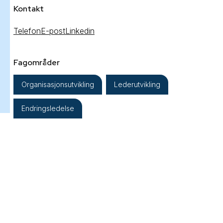
Kontakt
Telefon
E-post
Linkedin
Fagområder
Organisasjonsutvikling
Lederutvikling
Endringsledelse