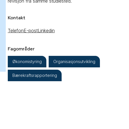
revisjon fra samme studiested.
Kontakt
Telefon
E-post
Linkedin
Fagområder
Økonomistyring
Organisasjonsutvikling
Bærekraftsrapportering